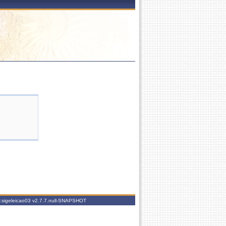
r.sigeleicao03
v2.7.7.null-SNAPSHOT