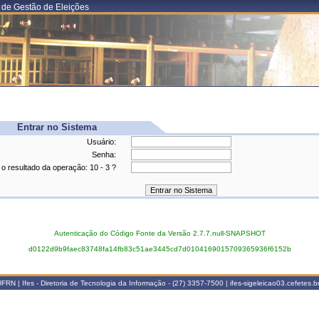
 de Gestão de Eleições
Entrar no Sistema
Usuário:
Senha:
 o resultado da operação: 10 - 3 ?
Autenticação do Código Fonte da Versão 2.7.7.null-SNAPSHOT
d0122d9b9faec83748fa14fb83c51ae3445cd7d0104169015709365936f6152b
N | Ifes - Diretoria de Tecnologia da Informação - (27) 3357-7500 | ifes-sigeleicao03.cefetes.b